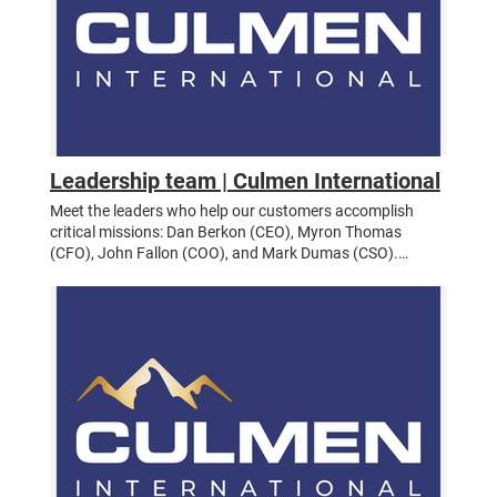
Leadership team | Culmen International
Meet the leaders who help our customers accomplish
critical missions: Dan Berkon (CEO), Myron Thomas
(CFO), John Fallon (COO), and Mark Dumas (CSO).
Equipo de Liderazgo INICIO / NOSOTROS / Equipo de
Liderazgo / Guiados por la Especialización y Experiencia
Nuestro equipo directivo está impulsado por la pasión por
la excelencia y el compromiso con la innovación. Cada
líder aporta un vasto conocimiento y habilidades que
guían nuestra misión de generar un impacto significativo
en el ámbito internacional. Únase a nosotros para
construir juntos el futuro. Dan Berkon Fundador y Director
Ejecutivo (CEO) Read Bio Myron Thomas Presidente y
Director Financiero (CFO) Read Bio Dr. John Fallon
Director de Operaciones (COO) Read Bio Mark Dumas