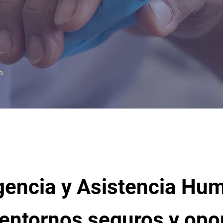
a
encia y Asistencia Hum
 entornos seguros y opo