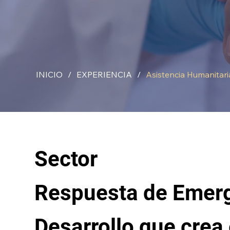
INICIO
/
EXPERIENCIA
/
Asistencia Humanitari
Sector
Respuesta de Emerg
Desarrollo que crea